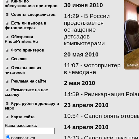
Книги по
30 июня 2010
обслуживанию принтеров
Советы специалистов
14:29 -
В России
продолжается
Есть ли выгода в
фотопринтерах
оснащение
детсадов
Обозрения
PhotoPrinters.Ru
компьютерами
Фото принтеров
20 мая 2010
Ссылки
11:07 -
Фотопринтер
Отзывы наших
в чемодане
читателей
Реклама на сайте
2 мая 2010
Разместите на нас
14:59 -
Реинкарнация Polar
ссылку
Курс рубля к доллару и
23 апреля 2010
евро
10:54 -
Canon опять оторва
Карта сайта
Наша рассылка:
14 апреля 2010
16:33 -
Canon всё таки пр
подписаться