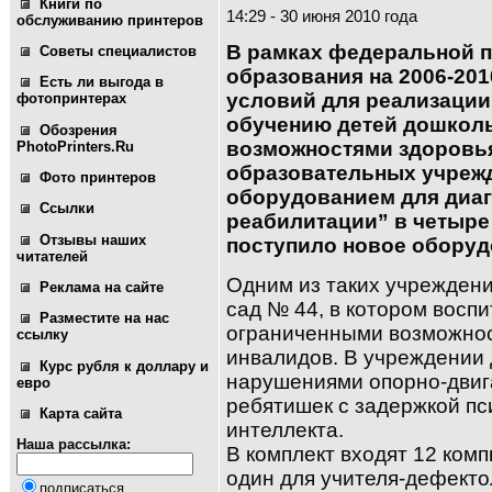
Книги по
14:29 - 30 июня 2010 года
обслуживанию принтеров
В рамках федеральной 
Советы специалистов
образования на 2006-201
Есть ли выгода в
условий для реализации
фотопринтерах
обучению детей дошколь
Обозрения
возможностями здоровь
PhotoPrinters.Ru
образовательных учреж
Фото принтеров
оборудованием для диаг
Ссылки
реабилитации” в четыре
Отзывы наших
поступило новое оборуд
читателей
Одним из таких учреждени
Реклама на сайте
сад № 44, в котором воспи
Разместите на нас
ограниченными возможност
ссылку
инвалидов. В учреждении 
Курс рубля к доллару и
нарушениями опорно-двиг
евро
ребятишек с задержкой пс
Карта сайта
интеллекта.
Наша рассылка:
В комплект входят 12 комп
один для учи­теля-дефект
подписаться