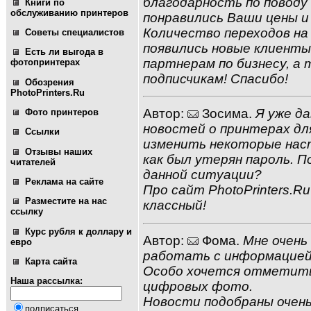
благодарность по поводу
Книги по
обслуживанию принтеров
понравились Ваши цены и
Количество переходов на
Советы специалистов
появились новые клиенты
Есть ли выгода в
партнерам по бизнесу, а
фотопринтерах
подписчикам! Спасибо!
Обозрения
PhotoPrinters.Ru
Автор:
Зосима.
Я уже да
Фото принтеров
новостей о принтерах дл
Ссылки
изменить некоторые наст
Отзывы наших
как был утерян пароль. П
читателей
данной ситуации?
Реклама на сайте
Про сайт PhotoPrinters.R
Разместите на нас
классный!
ссылку
Курс рубля к доллару и
Автор:
Фома.
Мне очень
евро
работать с информацией
Карта сайта
Особо хочется отметить
Наша рассылка:
цифровых фото.
Новости подобраны очень
подписаться